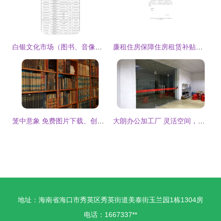
白银文化市场（图书、音像、印刷）及服装出租基本情况登记分析
廉租住房保障住房租赁补贴申请书
笼中意象 免费图片下载、创意素材与时尚租赁的跨界融合
大朗办公加工厂 灵活空间，助力服装企业高效运营
地址：海南省海口市秀英区秀英街道美泰街玉兰园1栋1304房
电话：1667337**